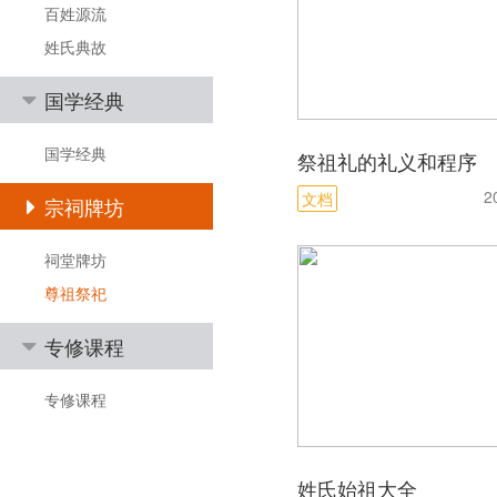
百姓源流
姓氏典故
国学经典
国学经典
祭祖礼的礼义和程序
2
文档
宗祠牌坊
祠堂牌坊
尊祖祭祀
专修课程
专修课程
姓氏始祖大全