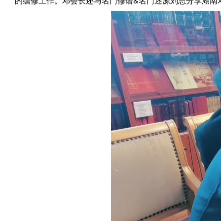
的编修工作。邓会长还与名门修谱&名门述源刘总分享湖南