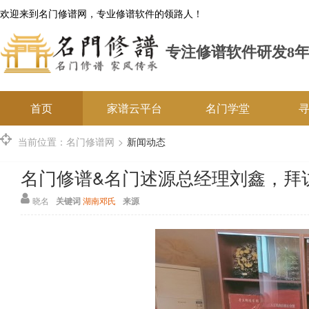
欢迎来到名门修谱网，专业修谱软件的领路人！
专注修谱软件研发8
首页
家谱云平台
名门学堂
当前位置：
名门修谱网
>
新闻动态
名门修谱&名门述源总经理刘鑫，拜
晓名
关键词
湖南邓氏
来源