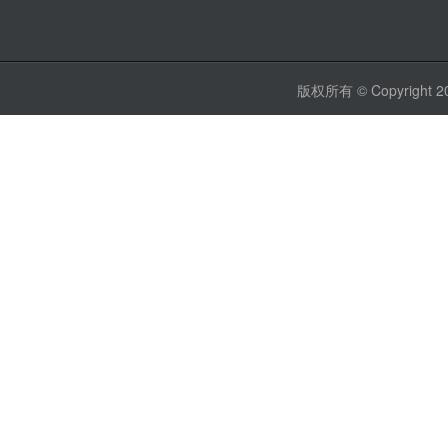
版权所有 © Copyrig