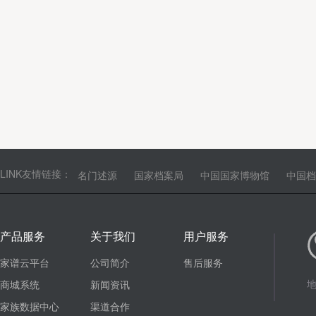
LINK友情链接：
名门述源
国家档案局
中国国家博物馆
中国档
产品服务
关于我们
用户服务
家谱云平台
公司简介
售后服务
地
商城系统
新闻资讯
家族数据中心
渠道合作