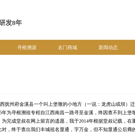
研发8年
寻根溯源
名门商城
新闻动态
)自江西抚州府金溪县一个叫上堡墩的小地方（一说：龙虎山或坝
05年为寻根溯祖专程自江西南昌一路寻至金溪，终因查不到上堡
为完成堂叔在网上留言的遗愿，我于2014年根据堂叔记载，在
比对，终于查出我们丰城祖名显通，字万金，但不知显通公后裔