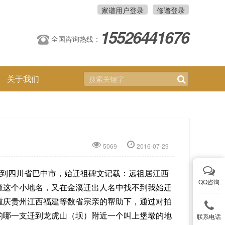
家谱用户登录
修谱登录
15526441676
全国咨询热线：
关于我们
5069
2016-07-29
）迁到四川省巴中市，始迁祖碑文记载：远祖居江西
QQ咨询
墩这个小地名，又在金溪迁出人名中找不到我始迁
重庆贵州江西福建等数省宗亲的帮助下，通过对拍
的哪一支迁到龙虎山（坝）附近一个叫上堡墩的地
联系电话