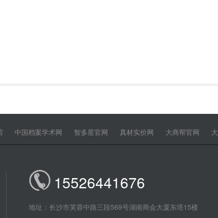
馆
中国档案学术网
智多星官网
真材实价网
大商帮官网
大
15526441676
地址：长沙市芙蓉中路三段569号湖南商会大厦东塔15楼