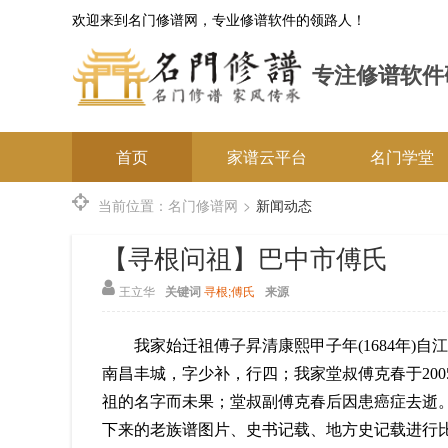
欢迎来到名门修谱网，专业修谱软件的领路人！
专注修谱软件
首页
家谱云平台
名门学堂
当前位置：
名门修谱网
>
新闻动态
【寻根问祖】巴中市傅氏
王立华
关键词
寻根;傅氏
来源
我家始迁祖傅子昇清康熙甲子年(1684年
南昌丰城，字少补，行四；我家堂叔傅克春于20
祖的名字而未果；堂叔副傅克春后因患癌症去逝。
下来的老族谱图片、史书记载、地方史记载进行